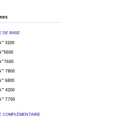
nes
 DE BASE
™ 3200
™5600
™7600
™ 7800
™ 6800
™ 4200
™ 7700
 COMPLÉMENTAIRE