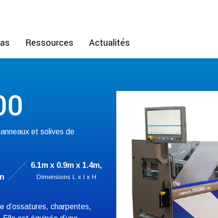
Cas
Ressources
Actualités
00
panneaux et solives de
6.1m x 0.9m x 1.4m,
on
Dimensions L x I x H
 d’ossatures, charpentes,