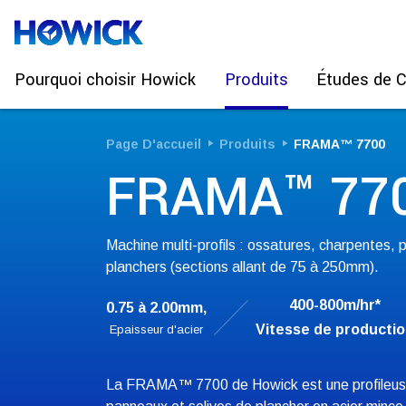
Pourquoi choisir Howick
Produits
Études de 
Page D'accueil
Produits
FRAMA™ 7700
FRAMA™ 77
Machine multi-profils : ossatures, charpentes, 
planchers (sections allant de 75 à 250mm).
400-800m/hr*
0.75 à 2.00mm,
Vitesse de producti
Epaisseur d'acier
La FRAMA™ 7700 de Howick est une profileuse