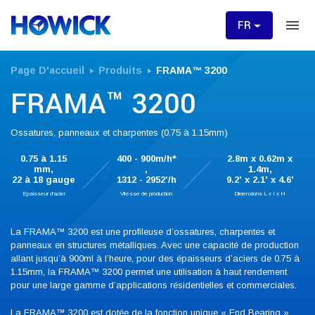
FR
Page D'accueil
Produits
FRAMA™ 3200
FRAMA™ 3200
Ossatures, panneaux et charpentes (0.75 à 1.15mm)
0.75 à 1.15
400 - 900m/h*
2.8m x 0.62m x
mm,
,
1.4m,
22 à 18 gauge
1312 - 2952'/h
9.2' x 2.1' x 4.6'
Epaisseur d'acier
Vitesse de production
Dimensions L x I x H
La FRAMA™ 3200 est une profileuse d’ossatures, charpentes et
panneaux en structures métalliques. Avec une capacité de production
allant jusqu’à 900ml à l’heure, pour des épaisseurs d’aciers de 0.75 à
1.15mm, la FRAMA™ 3200 permet une utilisation à haut rendement
pour une large gamme d’applications résidentielles et commerciales.
La FRAMA™ 3200 est dotée de la fonction unique « End Bearing »