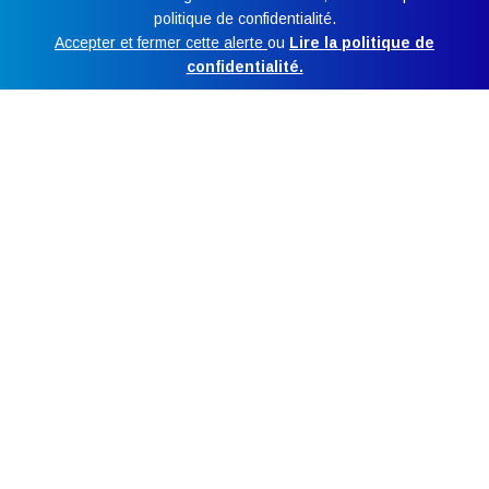
politique de confidentialité.
Accepter et fermer cette alerte
ou
Lire la politique de
CONTACT
SUPPORT CENTRE
confidentialité.
L’avantage Howick
Transformez le monde de la construction avec
les profileuses haute technologie Howick.
Howick est le pionnier de la conception et de la fabrication de lignes
de profilage de structures métalliques en acier mince. Depuis plus de
40 ans, notre engagement envers l’innovation dans le profilage d’acier
mince à froid, la fabrication de précision, la recherche d’une qualité
sans compromis et un service client exemplaire ont fait la réputation
d’Howick. Cet engagement offre un avantage certain et nos clients en
bénéficient directement.
RÉDUIRE
EN SAVOIR PLUS